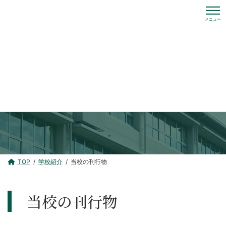
コ
ナ
ン
ビ
テ
ゲ
ン
ー
ツ
シ
へ
ョ
ス
ン
キ
に
学校紹介
ッ
移
プ
動
TOP
学校紹介
当校の刊行物
当校の刊行物