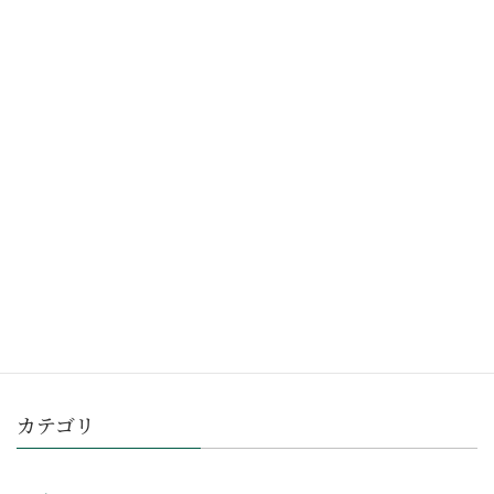
2010 年 7 月 1 日
次の記事
『相談課便り』第24号
2011 年 3 月 1 日
カテゴリ