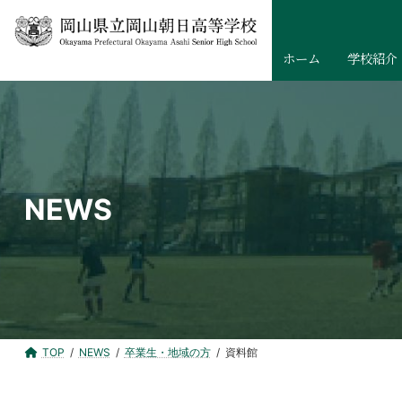
コ
ナ
ン
ビ
テ
ゲ
ホーム
学校紹介
ン
ー
ツ
シ
へ
ョ
ス
ン
キ
に
ッ
移
NEWS
プ
動
TOP
NEWS
卒業生・地域の方
資料館