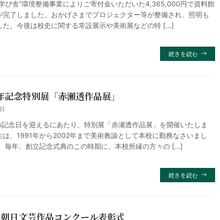
学び舎”環境整備事業によりご寄付金いただいた4,365,000円で資料館
が完了しました。おかげさまでプロジェクター等が整備され、照明も
した。今後は校史に関する常設展示や美術展などの特 […]
続きを読む
周年記念特別展「赤瀬透作品展」
 日
年の記念日を迎えるにあたり、特別展「赤瀬透作品展」を開催いたしま
は、1991年から2002年まで美術教諭として本校に勤務なさいまし
、毎年、創立記念式典のこの時期に、本校所縁の方々の […]
続きを読む
山朝日文芸作品コンクール表彰式