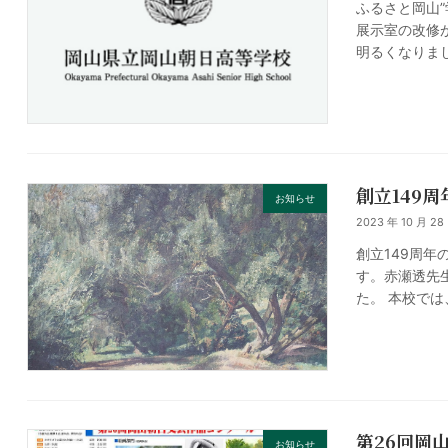
ふるさと岡山”
展示室の改修
明るくなりま
創立149
お知らせ
2023 年 10 月 28
創立149周
す。赤瀬透先生
た。 本校では
第26回岡
お知らせ