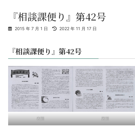
『相談課便り』第42号
最
2015 年 7 月 1 日
2022 年 11 月 17 日
終
更
新
『相談課便り』第42号
日
時
:
裏面
表面