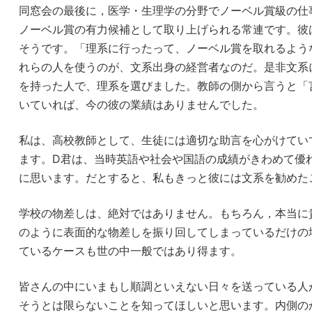
同窓会の最後に，医学・生理学の分野でノーベル賞級の仕
ノーベル賞の有力候補として取り上げられる常連です。彼
そうです。「理系に行ったって、ノーベル賞を取れるよう
れらの人を使うのが、文系出身の経営者なのだ。是非文系
を持った人で、理系を選びました。教師の側から言うと「
いていれば、今の彼の業績はありませんでした。
私は、高校教師として、生徒には適切な助言を心がけてい
ます。D君は、当時英語や社会や国語の成績がきわめて優
に思います。だとすると、私もきっと彼には文系を勧めた
学校の物差しは、絶対ではありません。もちろん，本当に
のように表面的な物差しを振り回してしまっているだけの
ているケースも世の中一般ではあり得ます。
皆さんの中にいまもし順調といえない日々を送っている人
そうとは限らないことを知ってほしいと思います。内側の