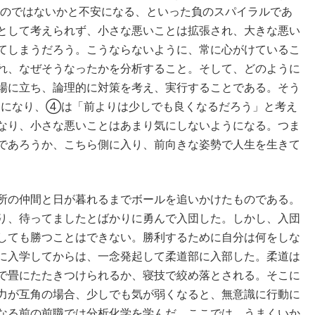
のではないかと不安になる、といった負のスパイラルであ
として考えられず、小さな悪いことは拡張され、大きな悪い
てしまうだろう。こうならないように、常に心がけているこ
れ、なぜそうなったかを分析すること。そして、どのように
場に立ち、論理的に対策を考え、実行することである。そう
」になり、④は「前よりは少しでも良くなるだろう」と考え
なり、小さな悪いことはあまり気にしないようになる。つま
であろうか、こちら側に入り、前向きな姿勢で人生を生きて
所の仲間と日が暮れるまでボールを追いかけたものである。
り、待ってましたとばかりに勇んで入団した。しかし、入団
しても勝つことはできない。勝利するために自分は何をしな
に入学してからは、一念発起して柔道部に入部した。柔道は
で畳にたたきつけられるか、寝技で絞め落とされる。そこに
力が互角の場合、少しでも気が弱くなると、無意識に行動に
なる前の前職では分析化学を学んだ。ここでは、うまくいか