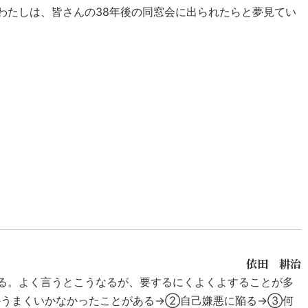
わたしは、皆さんの38年後の同窓会に出られたらと夢見てい
依田 耕治
る。よく言うとこうなるが、要するにくよくよすることが多
かうまくいかなかったことがある→②自己嫌悪に陥る→③何