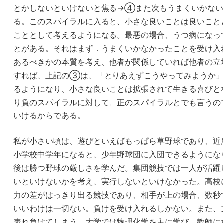
とかしないといけないと焦る→④また次もうまくいかない
る。このスパイラルに入ると、小さな良いことは良いこと
こととして考えるようになる。最悪の場合、うつ病になっ
とがある。それはまず．うまくいかなかったことを受け入
あるべきかの本質を考え、他者が関係していれば他者の立
すれば、上記の③は、「とりあえずこうやってみようか
るようになり、小さな良いことは拡張されて生きる喜びと
り負のスパイラルに対して、正のスパイラルとでも言うの
いけるからである。
私が小さい頃は、遊びといえばもっぱら草野球であり、近
小学校中学年になると、少年野球団に入団できるようにな
後は勝つ野球の厳しさを学んだ。集団競技では一人が活躍
いといけないかを考え、実行しないといけなかった。高校
力の差がはっきり出る競技であり、相手が上の場合、数秒
いいわけは一切ない。負けを受け入れるしかない。また、
表れ負けてしまう。大学では物理化学を主に学び、教師に