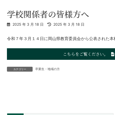
学校関係者の皆様方へ
最
2025 年 3 月 18 日
2025 年 3 月 18 日
終
更
令和７年３月１４日に岡山県教育委員会から公表された本
新
日
時
こちらをご覧ください。
:
卒業生・地域の方
カテゴリー