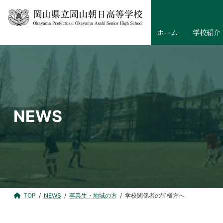
コ
ナ
ン
ビ
テ
ゲ
ホーム
学校紹介
ン
ー
ツ
シ
へ
ョ
ス
ン
キ
に
ッ
移
NEWS
プ
動
TOP
NEWS
卒業生・地域の方
学校関係者の皆様方へ