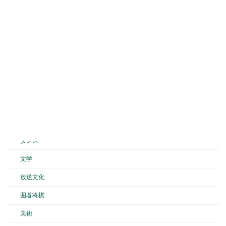
陸上競技
山岳
テニス
剣道
弓道
空手道
バスケットボール
ダンス
文学
放送文化
囲碁将棋
美術