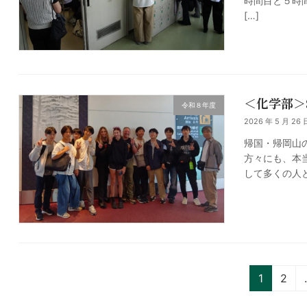
時間目と５時
[…]
＜化学部＞Sc
令和８年度
2026 年 5 月 26 
帰国・帰岡山
方々にも、本
して多くの人
投
固
固
1
2
定
定