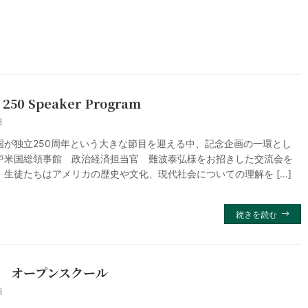
250 Speaker Program
日
国が独立250周年という大きな節目を迎える中、記念企画の一環とし
戸米国総領事館 政治経済担当官 難波泰弘様をお招きした交流会を
。生徒たちはアメリカの歴史や文化、現代社会についての理解を […]
続きを読む
 オープンスクール
日