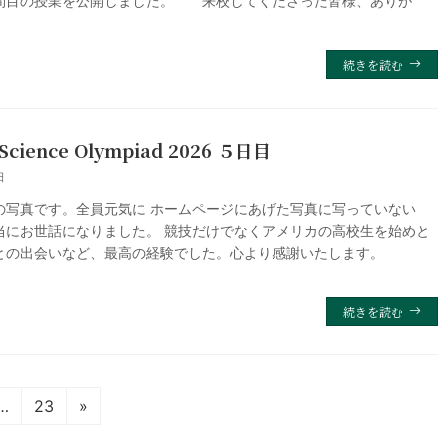
間目の授業を公開しました。 来校してくださった皆様、ありが
続きを読む
ience Olympiad 2026 ５日目
日
の写真です。全員元気に ホームページにあげた写真に写っていない
当にお世話になりました。 競技だけでなくアメリカの高校生を始めと
との出会いなど、最高の経験でした。心より感謝いたします。
続きを読む
固
…
23
»
定