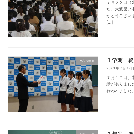
７月２２日（
た。大変暑い
がとうござい
[…]
１学期 終
令和８年度
2026 年 7 月 17 
７月１７日、
話がありまし
行われました
２年生 進