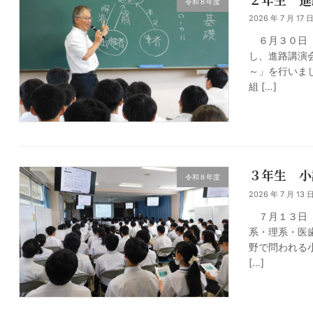
令和８年度
2026 年 7 月 17 
６月３０日（
し、進路講演
～」を行いま
組 […]
３年生 小
令和８年度
2026 年 7 月 13 
７月１３日（
系・理系・医
野で問われる
[…]