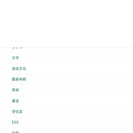
剣道
弓道
空手道
バスケットボール
ダンス
文学
放送文化
囲碁将棋
美術
書道
管弦楽
ESS
化学