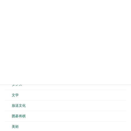
陸上競技
山岳
テニス
剣道
弓道
空手道
バスケットボール
ダンス
文学
放送文化
囲碁将棋
美術