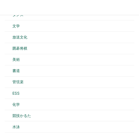
バスケットボール
ダンス
文学
放送文化
囲碁将棋
美術
書道
管弦楽
ESS
化学
競技かるた
水泳