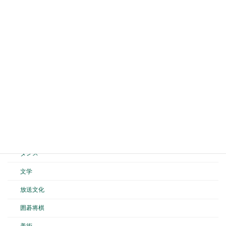
バドミントン
陸上競技
山岳
テニス
剣道
弓道
空手道
バスケットボール
ダンス
文学
放送文化
囲碁将棋
美術