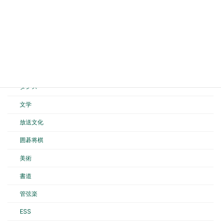
剣道
弓道
空手道
バスケットボール
ダンス
文学
放送文化
囲碁将棋
美術
書道
管弦楽
ESS