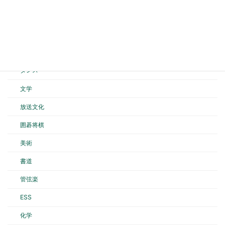
弓道
空手道
バスケットボール
ダンス
文学
放送文化
囲碁将棋
美術
書道
管弦楽
ESS
化学