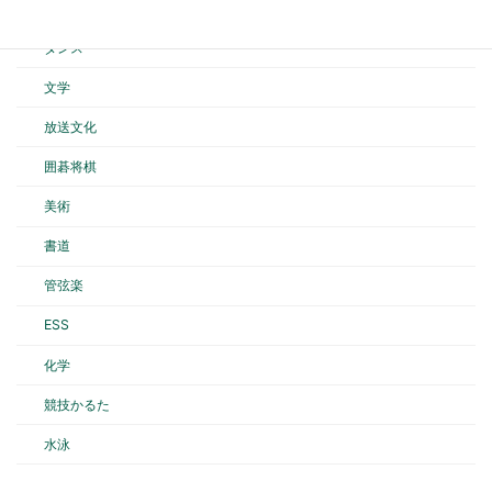
バスケットボール
ダンス
文学
放送文化
囲碁将棋
美術
書道
管弦楽
ESS
化学
競技かるた
水泳