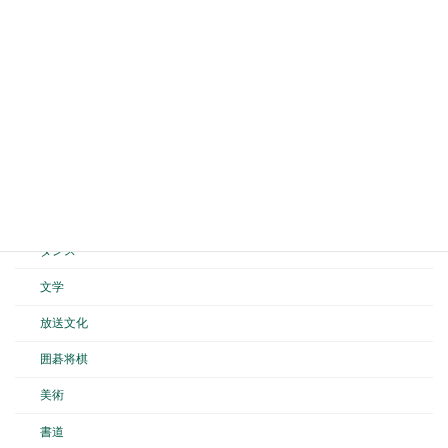
山岳
テニス
剣道
弓道
空手道
バスケットボール
ダンス
文学
放送文化
囲碁将棋
美術
書道