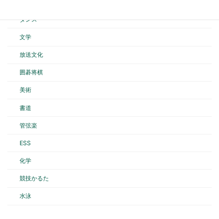
バスケットボール
ダンス
文学
放送文化
囲碁将棋
美術
書道
管弦楽
ESS
化学
競技かるた
水泳