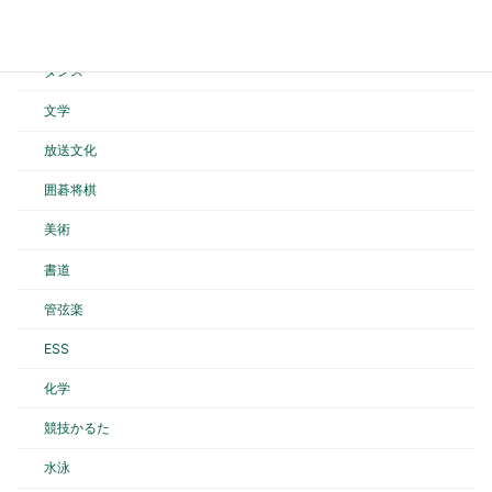
バスケットボール
ダンス
文学
放送文化
囲碁将棋
美術
書道
管弦楽
ESS
化学
競技かるた
水泳