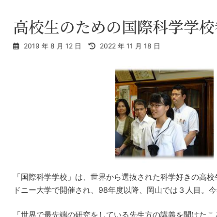
高校生のための国際科学学校
最
2019 年 8 月 12 日
2022 年 11 月 18 日
終
更
新
日
時
:
「国際科学学校」は、世界から選抜された科学好きの高校
ドニー大学で開催され、98年度以降、岡山では３人目。
「世界で最先端の研究をしている先生方の講義を聞けたこ