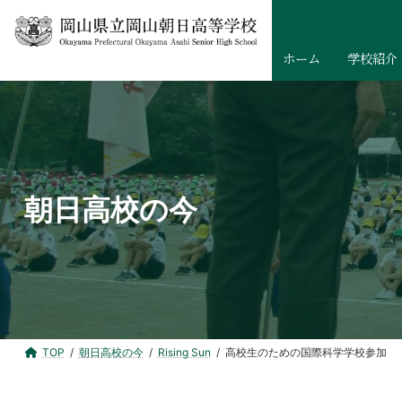
コ
ナ
ン
ビ
テ
ゲ
ホーム
学校紹介
ン
ー
ツ
シ
へ
ョ
ス
ン
キ
に
ッ
移
朝日高校の今
プ
動
TOP
朝日高校の今
Rising Sun
高校生のための国際科学学校参加