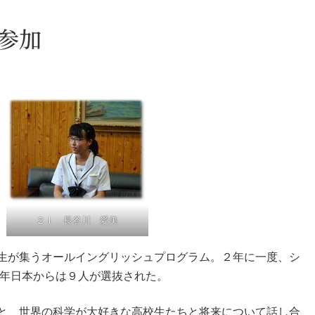
参加
２Ｉ 長谷川 愛美
生が集うオールイングリッシュプログラム。２年に一度、シ
今年日本からは９人が選抜された。
と、世界の科学が大好きな高校生たちと将来について話し合